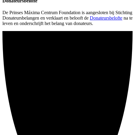
Donateursbelofte
De Prinses Máxima Centrum Foundation is aangesloten bij Stichting
Donateursbelangen en verklaart en belooft de
Donateursbelofte
na te
leven en onderschrijft het belang van donateurs.