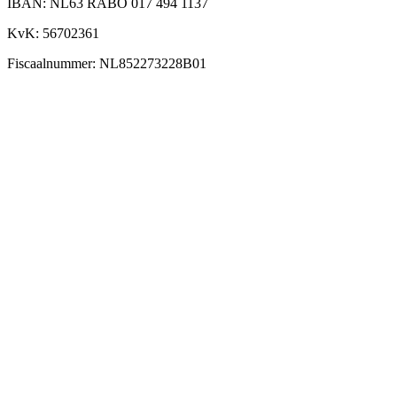
IBAN: NL63 RABO 017 494 1137
KvK: 56702361
Fiscaalnummer: NL852273228B01