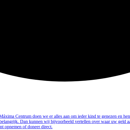
es Máxima Centrum doen we er alles aan om ieder kind te genezen en h
 belangrijk. Dan kunnen wij bijvoorbeeld vertellen over waar uw geld 
unt opnemen of doneer direct.