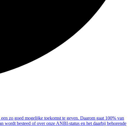
en een zo goed mogelijke toekomst te geven. Daarom gaat 100% van
aan wordt besteed of over onze ANBI-status en het daarbij behorende