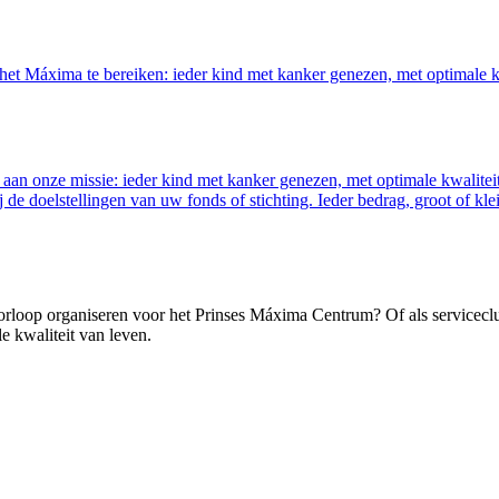
n het Máxima te bereiken: ieder kind met kanker genezen, met optimale 
 aan onze missie: ieder kind met kanker genezen, met optimale kwalitei
j de doelstellingen van uw fonds of stichting. Ieder bedrag, groot of kl
orloop organiseren voor het Prinses Máxima Centrum? Of als servicecl
 kwaliteit van leven.