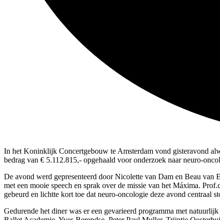
In het Koninklijk Concertgebouw te Amsterdam vond gisteravond alwee
bedrag van € 5.112.815,- opgehaald voor onderzoek naar neuro-oncol
De avond werd gepresenteerd door Nicolette van Dam en Beau van Erv
met een mooie speech en sprak over de missie van het Máxima. Prof.dr.
gebeurd en lichtte kort toe dat neuro-oncologie deze avond centraal st
Gedurende het diner was er een gevarieerd programma met natuurli
Ballet Academie, Yves Berendse, Peter Paul Muller, Trijntje Oosterh