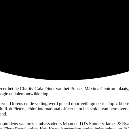
r het 5e Charity Gala Diner van het Prinses Máxima Centrum plaats, g
ogie en talentontwikkeling.
en Dorens en de veiling werd geleid door veilingmeester Jop Ubbens.
 Rob Pieters, chief international officer nam het stokje van hem over 
ond.
jk optredens van onze ambassadeurs Maan en DJ’s Sunnery James & Ry
uis, Fleur Raateland en Kris Kross Amsterdam traden belangeloos op. 