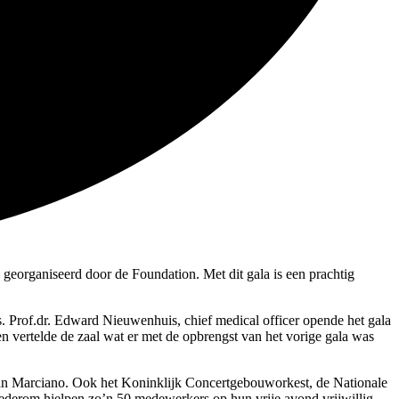
eorganiseerd door de Foundation. Met dit gala is een prachtig
 Prof.dr. Edward Nieuwenhuis, chief medical officer opende het gala
en vertelde de zaal wat er met de opbrengst van het vorige gala was
an Marciano. Ook het Koninklijk Concertgebouworkest, de Nationale
Wederom hielpen zo’n 50 medewerkers op hun vrije avond vrijwillig